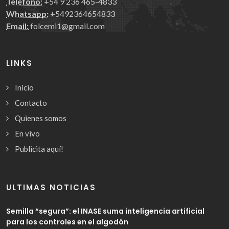
Teléfono:
+54 9 236 465-4833
Whatsapp:
+5492364654833
Email:
folcemi1@gmail.com
LINKS
Inicio
Contacto
Quienes somos
En vivo
Publicita aquí!
ULTIMAS NOTICIAS
Semilla “segura”: el INASE suma inteligencia artificial
para los controles en el algodón