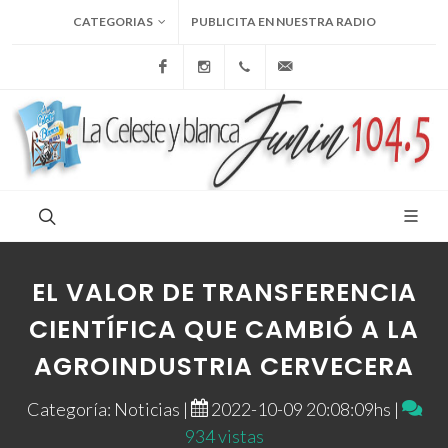
CATEGORIAS
PUBLICITA EN NUESTRA RADIO
Facebook
Instagram
+54 9 236 465-4833
folcemi1@gmail.com
EL VALOR DE TRANSFERENCIA
CIENTÍFICA QUE CAMBIÓ A LA
AGROINDUSTRIA CERVECERA
Categoría: Noticias |
2022-10-09 20:08:09hs |
934 vistas