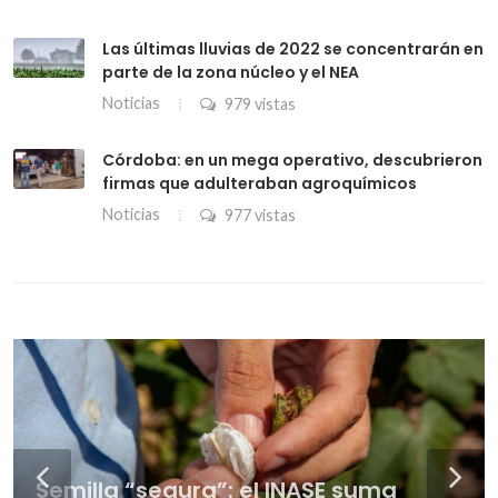
Las últimas lluvias de 2022 se concentrarán en
parte de la zona núcleo y el NEA
Noticias
979 vistas
Córdoba: en un mega operativo, descubrieron
firmas que adulteraban agroquímicos
Noticias
977 vistas
“Que aparezca el crédito”: en la
La dicotomía del maíz: a días de la
Vacuna antiaftosa: la Sociedad Rural
Semilla “segura”: el INASE suma
cadena ganadera ponen el foco en
siembra gana poder de compra con
Del derecho penal a la genética
asegura que el precio bajó y
La genética le gana al pulgón