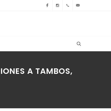
Facebook
Instagram
+54 9 236 465-4833
folcemi1@gmail.
IONES A TAMBOS,