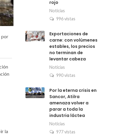
rojo
Noticias
996 vistas
Exportaciones de
s por
carne: con volúmenes
estables, los precios
no terminan de
levantar cabeza
ación
Noticias
ación
990 vistas
Por la eterna crisis en
Sancor, Atilra
amenaza volver a
parar a toda la
industria láctea
Noticias
r la
977 vistas