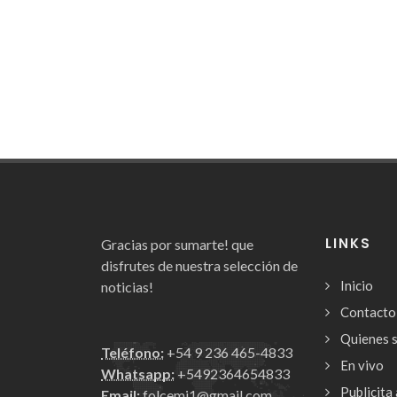
LINKS
Gracias por sumarte! que
disfrutes de nuestra selección de
Inicio
noticias!
Contacto
Quienes 
Teléfono:
+54 9 236 465-4833
En vivo
Whatsapp:
+5492364654833
Publicita 
Email:
folcemi1@gmail.com