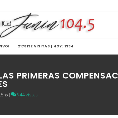
IVO!
2178132 VISITAS | HOY: 1334
 LAS PRIMERAS COMPENSAC
ES
8hs |
944 vistas