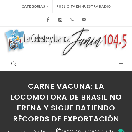
CATEGORIAS
PUBLICITA EN NUESTRA RADIO
Facebook
Instagram
+54 9 236 465-4833
folcemi1@gmail.com
CARNE VACUNA: LA
LOCOMOTORA DE BRASIL NO
FRENA Y SIGUE BATIENDO
RÉCORDS DE EXPORTACIÓN
Categoría: Noticias |
2024-02-27 20:17:27hs |