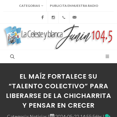
CATEGORIAS
PUBLICITA EN NUESTRA RADIO
Facebook
Instagram
+54 9 236 465-4833
folcemi1@gmail.com
EL MAÍZ FORTALECE SU
“TALENTO COLECTIVO” PARA
LIBERARSE DE LA CHICHARRITA
Y PENSAR EN CRECER
Categoría: Noticias |
2024-05-22 14:55:56hs |