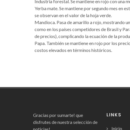
Industria forestal. Se mantiene en rojo con una 
Yerba mate. Se mantiene por segundo mes en esta 
se observan en el valor de la hoja verde.
Mandioca. Pasa de amarillo a rojo, mostrando un 
como en los países competidores de Brasil y Pa
de precios), complicando la ecuación de la produ
Papa. También se mantiene en rojo por los preci
costos elevados en términos históricos.
LINKS
Gracias por sumarte! que
disfrutes de nuestra selección de
Inicio
noticias!