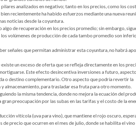
 pilares analizados en negativo; tanto en los precios, como los cos
i bien recientemente ha habido esfuerzos mediante una nueva reun
nas noticias desde la coyuntura.
o algo de recuperación en los precios promedio; sin embargo, sigue
. Y los volúmenes de producción de cada tambo promedio son inferi
ber señales que permitan administrar esta coyuntura, no habrá apo
e existe un exceso de oferta que se refleja directamente en los prec
ortiguarse. Este efecto desincentiva inversiones a futuro, aspect
da o destino complementario. Otro aspecto que podría revertir la
ca y almacenamiento, para trasladar esa fruta para otro momento.
guiendo la misma tendencia, donde no mejora la ecuación del prod
 gran preocupación por las subas en las tarifas y el costo de la ene
ducción vitícola (uva para vino), que mantiene el rojo oscuro, esper
de precio que ocurren en el mes de julio, donde se habilita el vino 