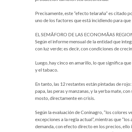
Precisamente, este “efecto telaraña” es citado
uno de los factores que está incidiendo para que 
EL SEMÃFORO DE LAS ECONOMÃAS REGIO
Según el informe mensual de la entidad que integ
con luz verde; es decir, con condiciones de crecim
Luego, hay cinco en amarillo, lo que significa que
y el tabaco.
En tanto, las 12 restantes están pintadas de rojo: 
papa, las peras y manzanas, y la yerba mate, con sig
mosto, directamente en crisis.
Según la evaluación de Coninagro, “los colores ve
excepciones a la regla actual”, mientras que “lo
demanda, con efecto directo en los precios, ello im