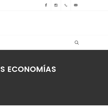
Facebook
Instagram
+54 9 236 465-4833
folcemi1@gmail.
AS ECONOMÍAS