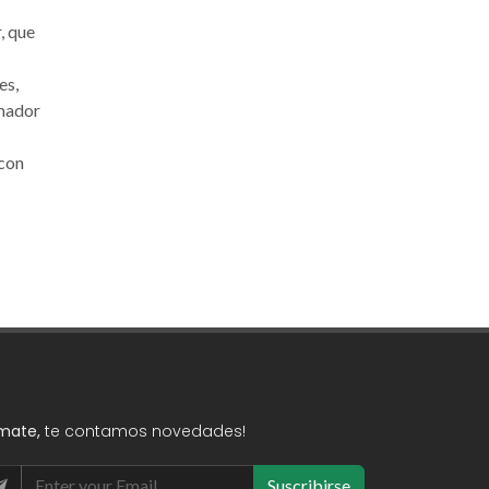
, que
es,
omador
 con
mate,
te contamos novedades!
Suscribirse