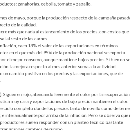
roductos: zanahorias, cebolla, tomate y zapallo.
l mes de mayo, porque la producción respecto de la campaña pasad
ecto de la calidad.
iere más que nada al estancamiento de los precios, con costos que
al al resto de las carnes.
a inflación, caen 18% el valor de las exportaciones en términos
ector en el que más del 95% de la producción nacional se exporta.
por el mejor consumo, aunque mantiene bajos precios. Si bien no s
ón, la mejora respecto al mes anterior suma a la actividad.
un cambio positivo en los precios y las exportaciones, que de
.
z). Siguen en rojo, atenuando levemente el color por la recuperación
stica muy cara y exportaciones de bajo precio mantienen el color.
e ciclo completo donde los precios tanto de novillo como de tern
e interanualmente por arriba de la inflación. Pero se observa que
s productores suelen responder con un planteo técnico bastante
ostrar grandes cambios de rumbo.