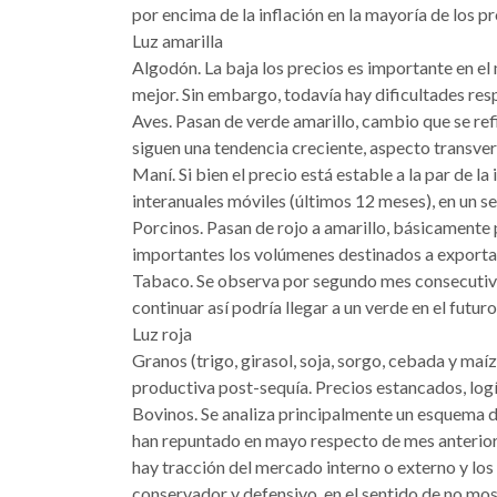
por encima de la inflación en la mayoría de los p
Luz amarilla
Algodón. La baja los precios es importante en e
mejor. Sin embargo, todavía hay dificultades resp
Aves. Pasan de verde amarillo, cambio que se ref
siguen una tendencia creciente, aspecto transvers
Maní. Si bien el precio está estable a la par de l
interanuales móviles (últimos 12 meses), en un s
Porcinos. Pasan de rojo a amarillo, básicamente 
importantes los volúmenes destinados a exportaci
Tabaco. Se observa por segundo mes consecutivo 
continuar así podría llegar a un verde en el futuro
Luz roja
Granos (trigo, girasol, soja, sorgo, cebada y maí
productiva post-sequía. Precios estancados, logí
Bovinos. Se analiza principalmente un esquema d
han repuntado en mayo respecto de mes anterior, 
hay tracción del mercado interno o externo y lo
conservador y defensivo, en el sentido de no m