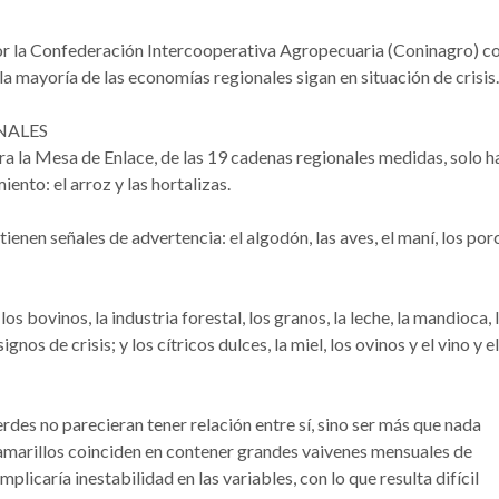
 por la Confederación Intercooperativa Agropecuaria (Coninagro) 
la mayoría de las economías regionales sigan en situación de crisis.
NALES
ra la Mesa de Enlace, de las 19 cadenas regionales medidas, solo h
iento: el arroz y las hortalizas.
 tienen señales de advertencia: el algodón, las aves, el maní, los por
los bovinos, la industria forestal, los granos, la leche, la mandioca, 
nos de crisis; y los cítricos dulces, la miel, los ovinos y el vino y el
rdes no parecieran tener relación entre sí, sino ser más que nada
s amarillos coinciden en contener grandes vaivenes mensuales de
plicaría inestabilidad en las variables, con lo que resulta difícil