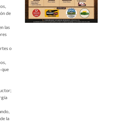
tos,
ión de
n las
ores
rtes o
ios,
o que
uctor;
rgía
ando,
de la