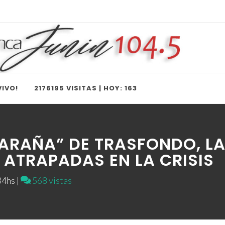
IVO!
2176195 VISITAS | HOY: 163
LARAÑA” DE TRASFONDO, L
 ATRAPADAS EN LA CRISIS
4hs |
568 vistas