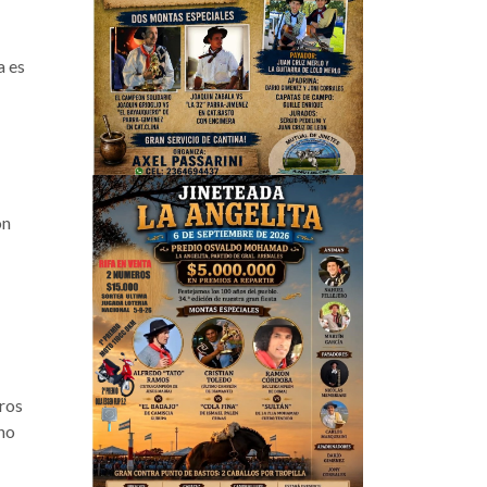
a es
on
eros
 no