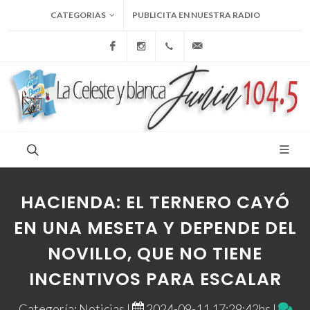
CATEGORIAS
PUBLICITA EN NUESTRA RADIO
Facebook
Instagram
+54 9 236 465-4833
folcemi1@gmail.com
HACIENDA: EL TERNERO CAYÓ
EN UNA MESETA Y DEPENDE DEL
NOVILLO, QUE NO TIENE
INCENTIVOS PARA ESCALAR
Categoría: Noticias |
2024-09-11 17:29:42hs |