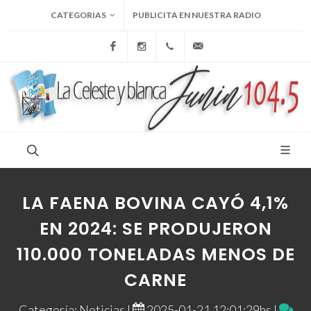
CATEGORIAS
PUBLICITA EN NUESTRA RADIO
Facebook
Instagram
+54 9 236 465-4833
folcemi1@gmail.com
LA FAENA BOVINA CAYÓ 4,1%
EN 2024: SE PRODUJERON
110.000 TONELADAS MENOS DE
CARNE
Categoría: Noticias |
2025-01-21 12:01:29hs |