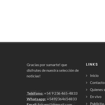
LINKS
Gracias por sumarte! que
disfrutes de nuestra selección de
Inicio
noticias!
Contacto
Quienes 
Teléfono:
+54 9 236 465-4833
En vivo
Whatsapp:
+5492364654833
Publicita 
Email:
folcemi1@gmail.com