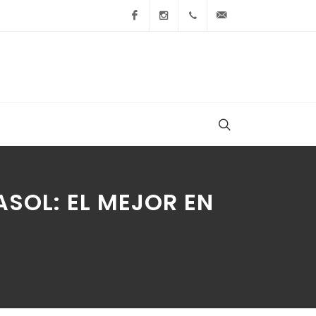
Facebook
Instagram
+54 9 236 465-4833
folcemi1@gmail.
ASOL: EL MEJOR EN