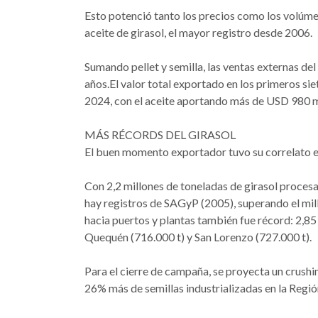
Esto potenció tanto los precios como los volúm
aceite de girasol, el mayor registro desde 2006.
Sumando pellet y semilla, las ventas externas del
años.El valor total exportado en los primeros si
2024, con el aceite aportando más de USD 980 mi
MÁS RÉCORDS DEL GIRASOL
El buen momento exportador tuvo su correlato en 
Con 2,2 millones de toneladas de girasol proces
hay registros de SAGyP (2005), superando el mill
hacia puertos y plantas también fue récord: 2,85
Quequén (716.000 t) y San Lorenzo (727.000 t).
Para el cierre de campaña, se proyecta un crushi
26% más de semillas industrializadas en la Región