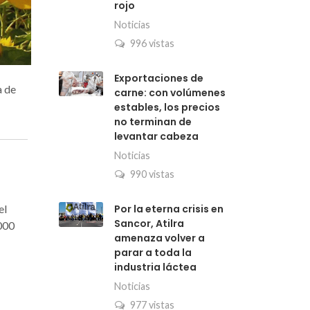
rojo
Noticias
996 vistas
Exportaciones de
a de
carne: con volúmenes
estables, los precios
no terminan de
levantar cabeza
Noticias
990 vistas
el
Por la eterna crisis en
Sancor, Atilra
.000
amenaza volver a
parar a toda la
industria láctea
Noticias
977 vistas