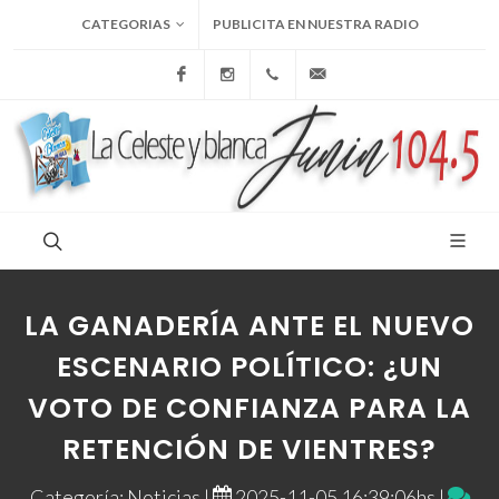
CATEGORIAS
PUBLICITA EN NUESTRA RADIO
Facebook
Instagram
+54 9 236 465-4833
folcemi1@gmail.com
LA GANADERÍA ANTE EL NUEVO
ESCENARIO POLÍTICO: ¿UN
VOTO DE CONFIANZA PARA LA
RETENCIÓN DE VIENTRES?
Categoría: Noticias |
2025-11-05 16:39:06hs |