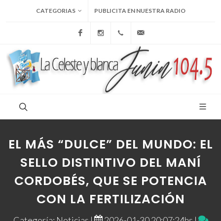
CATEGORIAS
PUBLICITA EN NUESTRA RADIO
Facebook
Instagram
+54 9 236 465-4833
folcemi1@gmail.com
EL MÁS “DULCE” DEL MUNDO: EL
SELLO DISTINTIVO DEL MANÍ
CORDOBÉS, QUE SE POTENCIA
CON LA FERTILIZACIÓN
Categoría: Noticias |
2026-01-30 20:07:24hs |