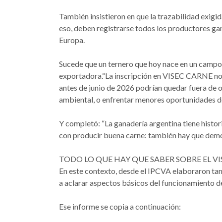
También insistieron en que la trazabilidad exigi
eso, deben registrarse todos los productores ga
Europa.
Sucede que un ternero que hoy nace en un campo 
exportadora.“La inscripción en VISEC CARNE no t
antes de junio de 2026 podrían quedar fuera de 
ambiental, o enfrentar menores oportunidades de
Y completó: “La ganadería argentina tiene histori
con producir buena carne: también hay que demo
TODO LO QUE HAY QUE SABER SOBRE EL V
En este contexto, desde el IPCVA elaboraron ta
a aclarar aspectos básicos del funcionamiento d
Ese informe se copia a continuación: