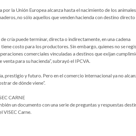
da por la Unión Europea alcanza hasta el nacimiento de los animales
naderos, no sólo aquellos que venden hacienda con destino directo
de cría puede terminar, directa o indirectamente, en una cadena
iene costo para los productores. Sin embargo, quienes no se regi
operaciones comerciales vinculadas a destinos que exijan cumplim
 venta para su hacienda”, subrayó el IPCVA.
a, prestigio y futuro. Pero en el comercio internacional ya no alca
strar de dónde viene”.
ISEC CARNE
mbién un documento con una serie de preguntas y respuestas dest
el VISEC Carne.