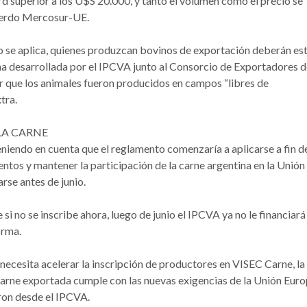
rd superior a los U$S 20.000, y tanto el volumen como el precio se
cuerdo Mercosur-UE.
o se aplica, quienes produzcan bovinos de exportación deberán es
rma desarrollada por el IPCVA junto al Consorcio de Exportadores 
que los animales fueron producidos en campos “libres de
tra.
LA CARNE
niendo en cuenta que el reglamento comenzaría a aplicarse a fin d
ientos y mantener la participación de la carne argentina en la Unión
se antes de junio.
i no se inscribe ahora, luego de junio el IPCVA ya no le financiará
orma.
ecesita acelerar la inscripción de productores en VISEC Carne, la
carne exportada cumple con las nuevas exigencias de la Unión Eur
aron desde el IPCVA.