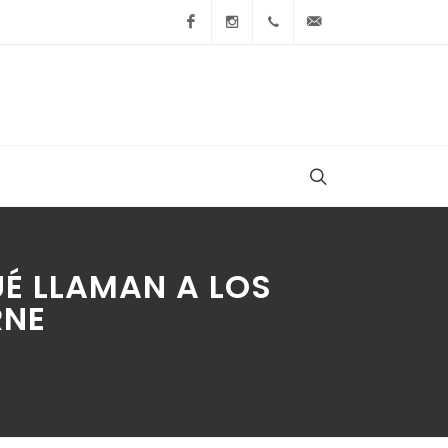
Facebook
Instagram
+54 9 236 465-4833
folcemi1@gmail.
É LLAMAN A LOS
RNE