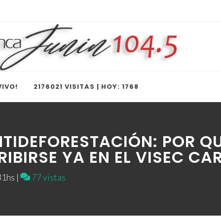
IVO!
2176021 VISITAS | HOY: 1768
TIDEFORESTACIÓN: POR QU
IBIRSE YA EN EL VISEC CA
1hs |
77 vistas