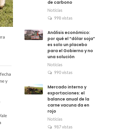
de carbono
Noticias
998 vistas
Análisis económico:
era
por qué el “dólar soja”
es solo un placebo
para el Gobierno y no
una solución
Noticias
990 vistas
 fecha
ne y
Mercado interno y
exportaciones: el
balance anual de la
e
carne vacuna da en
rojo
Vale
Noticias
a
987 vistas