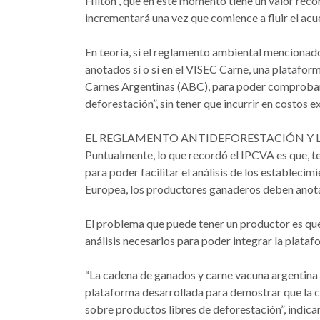
Hilton”, que en este momento tiene un valor réco
incrementará una vez que comience a fluir el a
En teoría, si el reglamento ambiental mencionad
anotados sí o sí en el VISEC Carne, una platafo
Carnes Argentinas (ABC), para poder comprobar 
deforestación”, sin tener que incurrir en costos ex
EL REGLAMENTO ANTIDEFORESTACIÓN Y 
Puntualmente, lo que recordó el IPCVA es que, te
para poder facilitar el análisis de los establecim
Europea, los productores ganaderos deben anotar
El problema que puede tener un productor es que s
análisis necesarios para poder integrar la plataf
“La cadena de ganados y carne vacuna argentina n
plataforma desarrollada para demostrar que la 
sobre productos libres de deforestación”, indic