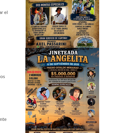
r el
los
ante