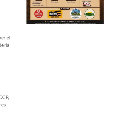
er el
dería
s
CCP,
res