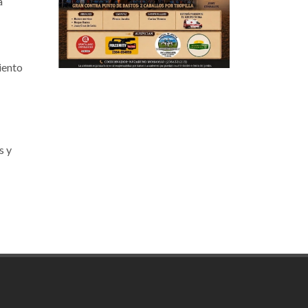
a
iento
s y