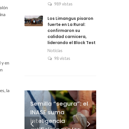
989 vistas
Salón
ina
Los Limangus pisaron
fuerte en La Rural:
confirmaron su
calidad carnicera,
liderando el Block Test
Noticias
98 vistas
 y en
en
s, la
“Que aparezca el
La dicotomía del
Vacuna antiaftosa:
Semilla “segura”: el
crédito”: en la
maíz: a días de la
la Sociedad Rural
INASE suma
cadena ganadera
siembra gana
Del derecho penal a
asegura que el
La genética le gana
inteligencia
ponen el foco en el
poder de compra
la genética bovina:
precio bajó y
al pulgón amarillo y