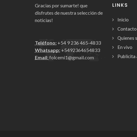
LINKS
Gracias por sumarte! que
disfrutes de nuestra selección de
Inicio
noticias!
Contacto
Quienes 
Teléfono:
+54 9 236 465-4833
En vivo
Whatsapp:
+5492364654833
Publicita 
Email:
folcemi1@gmail.com