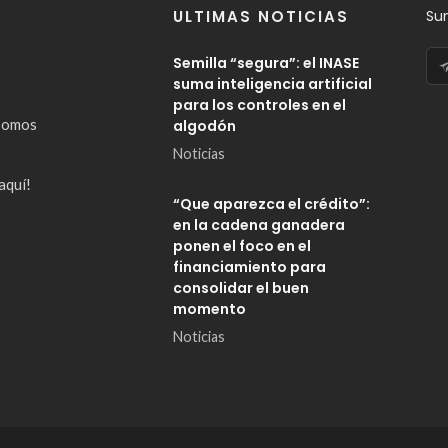
ULTIMAS NOTICIAS
Su
Semilla “segura”: el INASE
suma inteligencia artificial
para los controles en el
somos
algodón
Noticias
aquí!
“Que aparezca el crédito”:
en la cadena ganadera
ponen el foco en el
financiamiento para
consolidar el buen
momento
Noticias