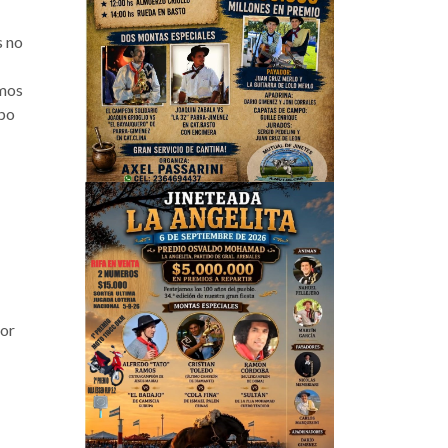
s no
amos
mpo
por