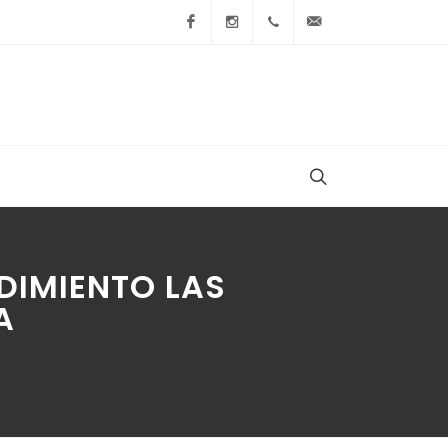
Facebook
Instagram
+54 9 236 465-4833
folcemi1@gmail.
DIMIENTO LAS
A