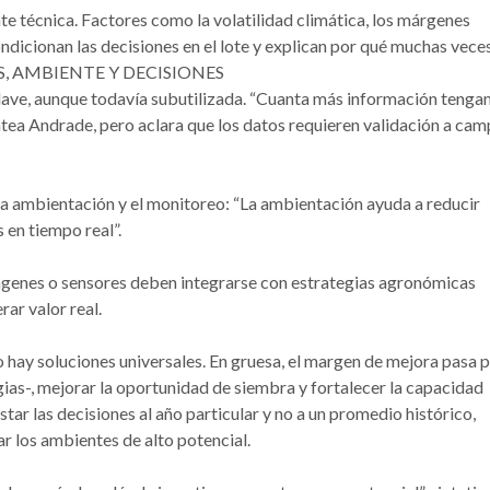
te técnica. Factores como la volatilidad climática, los márgenes
ondicionan las decisiones en el lote y explican por qué muchas vece
ATOS, AMBIENTE Y DECISIONES
ave, aunque todavía subutilizada. “Cuanta más información teng
antea Andrade, pero aclara que los datos requieren validación a ca
 la ambientación y el monitoreo: “La ambientación ayuda a reducir
 en tiempo real”.
genes o sensores deben integrarse con estrategias agronómicas
rar valor real.
 hay soluciones universales. En gruesa, el margen de mejora pasa 
gias-, mejorar la oportunidad de siembra y fortalecer la capacidad
star las decisiones al año particular y no a un promedio histórico,
zar los ambientes de alto potencial.