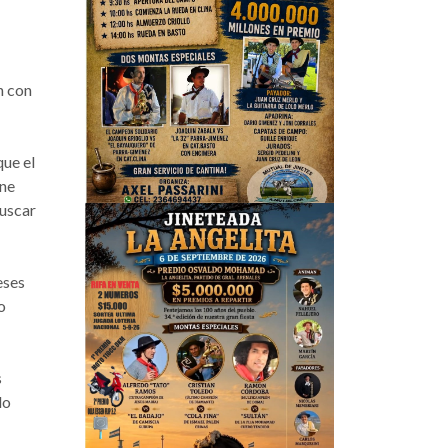
n con
que el
ene
buscar
eses
o
s
do