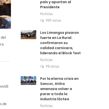
país y apuntan al
Presidente
Noticias
989 vistas
Los Limangus pisaron
 del
fuerte en La Rural:
confirmaron su
ara
calidad carnicera,
liderando el Block Test
Noticias
98 vistas
Por la eterna crisis en
Sancor, Atilra
esid)
amenaza volver a
parar a toda la
industria láctea
s de
Noticias