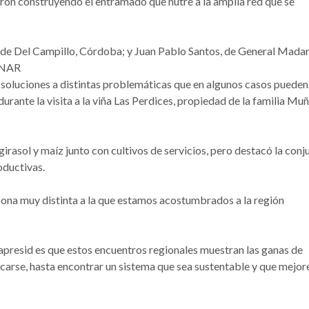
on construyendo el entramado que nutre a la amplia red que se
 de Del Campillo, Córdoba; y Juan Pablo Santos, de General Madar
ONAR
soluciones a distintas problemáticas que en algunos casos pueden
durante la visita a la viña Las Perdices, propiedad de la familia Mu
rasol y maíz junto con cultivos de servicios, pero destacó la conj
oductivas.
zona muy distinta a la que estamos acostumbrados a la región
Aapresid es que estos encuentros regionales muestran las ganas de
carse, hasta encontrar un sistema que sea sustentable y que mejore