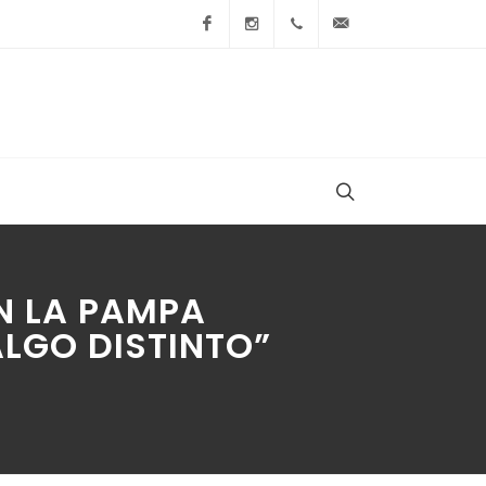
Facebook
Instagram
+54 9 236 465-4833
folcemi1@gmail.
N LA PAMPA
LGO DISTINTO”