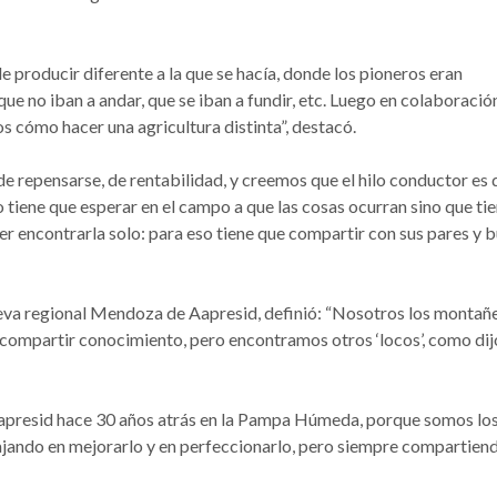
de producir diferente a la que se hacía, donde los pioneros eran
ue no iban a andar, que se iban a fundir, etc. Luego en colaboració
 cómo hacer una agricultura distinta”, destacó.
de repensarse, de rentabilidad, y creemos que el hilo conductor es 
tiene que esperar en el campo a que las cosas ocurran sino que ti
der encontrarla solo: para eso tiene que compartir con sus pares y 
nueva regional Mendoza de Aapresid, definió: “Nosotros los montañ
compartir conocimiento, pero encontramos otros ‘locos’, como dij
apresid hace 30 años atrás en la Pampa Húmeda, porque somos lo
ajando en mejorarlo y en perfeccionarlo, pero siempre compartien