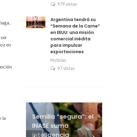
979 vistas
Argentina tendrá su
iaga,
“Semana de la Carne”
en EEUU: una misión
 ser
comercial inédita
ñoz en
para impulsar
exportaciones
Noticias
unción
97 vistas
“Que aparezca el
La dicotomía del
Vacuna antiaftosa:
Semilla “segura”: el
crédito”: en la
maíz: a días de la
la Sociedad Rural
 la
INASE suma
cadena ganadera
siembra gana
Del derecho penal a
asegura que el
La genética le gana
inteligencia
ponen el foco en el
poder de compra
la genética bovina:
precio bajó y
al pulgón amarillo y