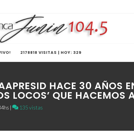
IVO!
2178818 VISITAS | HOY: 329
AAPRESID HACE 30 AÑOS E
OS LOCOS’ QUE HACEMOS A
4hs |
135 vistas