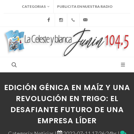
CATEGORIAS
PUBLICITA EN NUESTRA RADIO
Facebook
Instagram
+54 9 236 465-4833
folcemi1@gmail.com
EDICIÓN GÉNICA EN MAÍZ Y UNA
REVOLUCIÓN EN TRIGO: EL
DESAFIANTE FUTURO DE UNA
EMPRESA LÍDER
Categoría: Noticias |
2022-07-11 17:26:24hs |