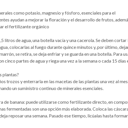
erales como potasio, magnesio y fósforo, esenciales para el
entes ayudan a mejorar la floración y el desarrollo de frutos, adem
r el fertilizante orgánico
 litros de agua, una botella vacía y una cacerola. Se deben cortar 
agua, colocarlas al fuego durante quince minutos y, por último, deja
rrón, se retira, se deja enfriar y se guarda en una botella. Para us
con cinco partes de agua y riega una vez a la semana o cada 15 días 
s plantas?
s trozos y enterrarla en las macetas de las plantas una vez al mes
nando un suministro continuo de minerales esenciales.
?
a de banana: puede utilizarse como fertilizante directo, en compo
anas fermentadas son una opción más elaborada. Coloca las cáscar
 deja reposar una semana. Pasado ese tiempo, licúalas hasta formar