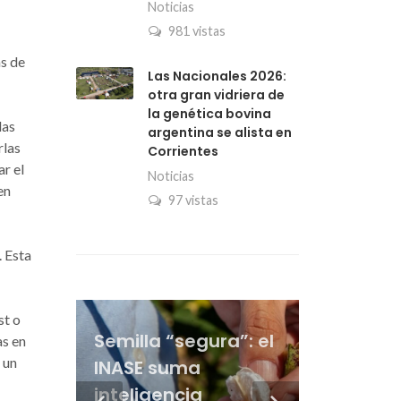
Noticias
981 vistas
ás de
Las Nacionales 2026:
otra gran vidriera de
la genética bovina
las
argentina se alista en
rlas
Corrientes
ar el
Noticias
en
97 vistas
. Esta
“Que aparezca el
La dicotomía del
Vacuna antiaftosa:
st o
Semilla “segura”: el
crédito”: en la
maíz: a días de la
la Sociedad Rural
as en
 un
INASE suma
cadena ganadera
siembra gana
Del derecho penal a
asegura que el
La genética le gana
inteligencia
ponen el foco en el
poder de compra
la genética bovina:
precio bajó y
al pulgón amarillo y