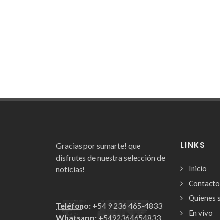
LINKS
Gracias por sumarte! que
disfrutes de nuestra selección de
Inicio
noticias!
Contacto
Quienes 
Teléfono:
+54 9 236 465-4833
En vivo
Whatsapp:
+5492364654833