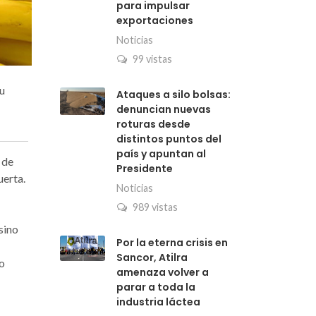
para impulsar
exportaciones
Noticias
99 vistas
tu
Ataques a silo bolsas:
denuncian nuevas
roturas desde
distintos puntos del
país y apuntan al
 de
Presidente
uerta.
Noticias
989 vistas
sino
Por la eterna crisis en
Sancor, Atilra
lo
amenaza volver a
parar a toda la
industria láctea