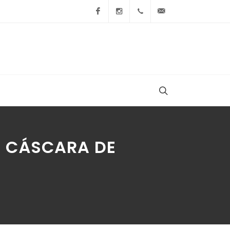
Facebook
Instagram
+54 9 236 465-4833
folcemi1@gmail.
N CÁSCARA DE