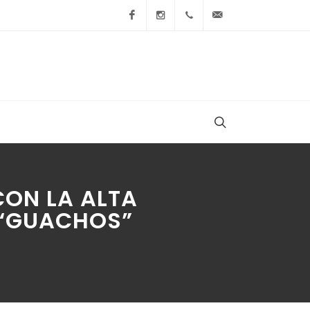
Facebook
Instagram
+54 9 236 465-4833
folcemi1@gmail.
CON LA ALTA
 “GUACHOS”