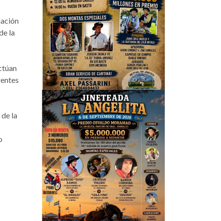
nación
de la
ctúan
gentes
 de la
o