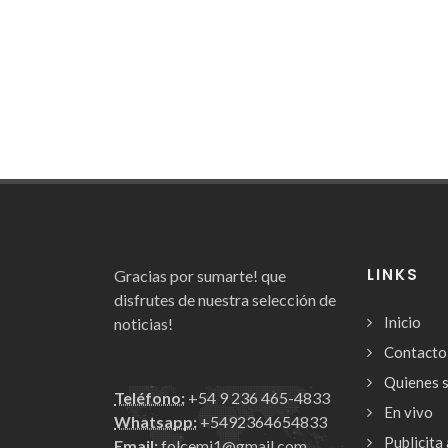
LINKS
Gracias por sumarte! que
disfrutes de nuestra selección de
Inicio
noticias!
Contacto
Quienes 
Teléfono:
+54 9 236 465-4833
En vivo
Whatsapp:
+5492364654833
Publicita 
Email:
folcemi1@gmail.com