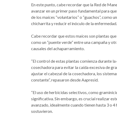
En este punto, cabe recordar que la Red de Mane
avanzar en un primer paso fundamental para que 
de los maíces “voluntarios” o “guachos”, como un
chicharrita y reducir el inóculo de la enfermedad.
Cabe recordar que estos maíces son plantas que 
como un “puente verde” entre una campaña y otr
causales del achaparramiento.
“El control de estas plantas comienza durante la 
cosechadora para evitar la caída excesiva de gran
ajustar el cabezal de la cosechadora, los sistema
constante”, repasaron desde Aapresid.
“El uso de herbicidas selectivos, como graminici
significativa. Sin embargo, es crucial realizar e
avanzado, idealmente cuando tienen hasta 3 o 4 h
sostuvieron.