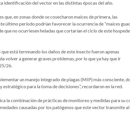
 identificación del vector en las distintas épocas del año.
s que, en zonas donde se cosecharon maíces de primera, las
ste último período podrían favorecer la ocurrencia de “maíces guac
de que no ocurriesen heladas que cortarían el ciclo de este hosped
5 que está termnando los daños de este insecto fueron apenas
eda volver a generar graves problemas, por lo que ya hay que ir
025/26.
implementar un manejo integrado de plagas (MIP) más consciente, 
y estratégico para la toma de decisiones”, recordaron en la red.
lica la combinación de prácticas de monitoreo y medidas para su c
rmedades causadas por los patógenos que este vector transmite al