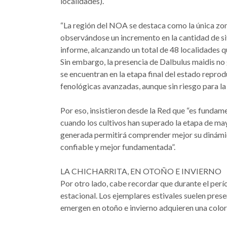
localidades).
“La región del NOA se destaca como la única zona
observándose un incremento en la cantidad de sit
informe, alcanzando un total de 48 localidades q
Sin embargo, la presencia de Dalbulus maidis no
se encuentran en la etapa final del estado reprodu
fenológicas avanzadas, aunque sin riesgo para la
Por eso, insistieron desde la Red que “es fundame
cuando los cultivos han superado la etapa de mayo
generada permitirá comprender mejor su dinámic
confiable y mejor fundamentada”.
LA CHICHARRITA, EN OTOÑO E INVIERNO
Por otro lado, cabe recordar que durante el perí
estacional. Los ejemplares estivales suelen prese
emergen en otoño e invierno adquieren una colo