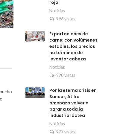
rojo
Noticias
996 vistas
Exportaciones de
s
carne: con volúmenes
estables, los precios
no terminan de
levantar cabeza
Noticias
990 vistas
Por la eterna crisis en
 mucho
Sancor, Atilra
ue
amenaza volver a
parar a toda la
industria láctea
Noticias
977 vistas