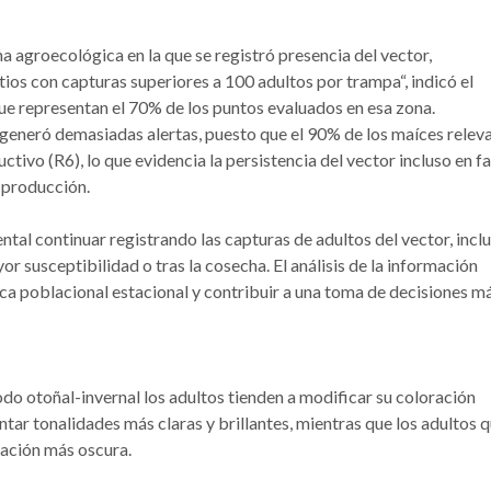
 agroecológica en la que se registró presencia del vector,
ios con capturas superiores a 100 adultos por trampa“, indicó el
ue representan el 70% de los puntos evaluados en esa zona.
 generó demasiadas alertas, puesto que el 90% de los maíces relev
ctivo (R6), lo que evidencia la persistencia del vector incluso en f
 producción.
ntal continuar registrando las capturas de adultos del vector, incl
r susceptibilidad o tras la cosecha. El análisis de la información
a poblacional estacional y contribuir a una toma de decisiones m
odo otoñal-invernal los adultos tienden a modificar su coloración
ntar tonalidades más claras y brillantes, mientras que los adultos 
ración más oscura.