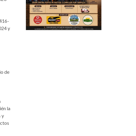
416-
024 y
io de
a
ién la
 y
uctos