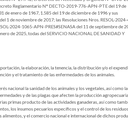
 Decreto Reglamentario N° DECTO-2019-776-APN-PTE del 19 de
1 de enero de 1967, 1.585 del 19 de diciembre de 1996 y sus
l 1 de noviembre de 2017; las Resoluciones Nros. RESOL-2024-
RESOL-2024-1065-APN-PRES#SENASA del 11 de septiembre de 2
nero de 2025, todas del SERVICIO NACIONAL DE SANIDAD Y
ortación, la elaboración, la tenencia, la distribución y/o el expend
ención y el tratamiento de las enfermedades de los animales.
és nacional la sanidad de los animales y los vegetales, así como la
enfermedades y de las plagas que afecten la producción agropecuari
materias primas producto de las actividades ganaderas, así como tamb
tos, los insumos pecuarios específicos y el control de los residuos
 alimentos, y el comercio nacional e internacional de dichos prod