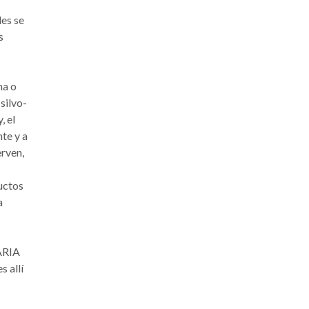
les se
s
na o
silvo-
, el
te y a
erven,
uctos
a
ARIA
s allí