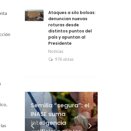
Ataques a silo bolsas:
enta
denuncian nuevas
roturas desde
distintos puntos del
ucción
país y apuntan al
Presidente
Noticias
976 vistas
s
“Que aparezca el
La dicotomía del
Vacuna antiaftosa:
Semilla “segura”: el
crédito”: en la
maíz: a días de la
la Sociedad Rural
ico,
INASE suma
cadena ganadera
siembra gana
Del derecho penal a
asegura que el
La genética le gana
inteligencia
ponen el foco en el
poder de compra
la genética bovina:
precio bajó y
al pulgón amarillo y
 las