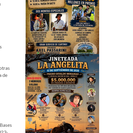
u
s
otras
a de
 Bases
023-