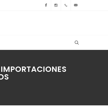
Facebook
Instagram
+54 9 236 465-4833
folcemi1@gmail.
E IMPORTACIONES
OS