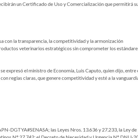
ecibirán un Certificado de Uso y Comercialización que permitirá s
sa con la transparencia, la competitividad y la armonización
 productos veterinarios estratégicos sin comprometer los estándare
e expresó el ministro de Economía, Luis Caputo, quien dijo, entre 
con reglas claras, que genere competitividad y esté a la vanguardi
PN-DGTYA#SENASA; las Leyes Nros. 13.636 y 27.233, la Ley de
gentinos N° 27.742; el Decreto de Necesidad y Urgencia N° DNU-2