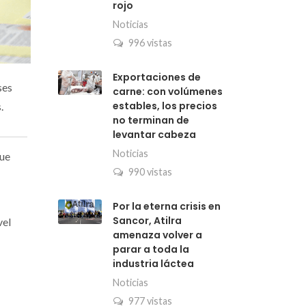
rojo
Noticias
996 vistas
Exportaciones de
ses
carne: con volúmenes
estables, los precios
.
no terminan de
levantar cabeza
Noticias
fue
990 vistas
Por la eterna crisis en
Sancor, Atilra
vel
amenaza volver a
parar a toda la
industria láctea
Noticias
977 vistas