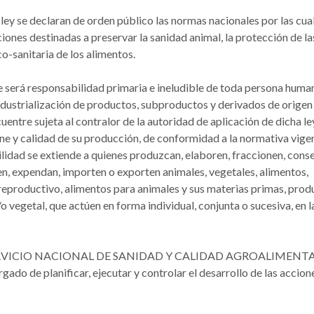
 ley se declaran de orden público las normas nacionales por las cua
iones destinadas a preservar la sanidad animal, la protección de la
co-sanitaria de los alimentos.
e será responsabilidad primaria e ineludible de toda persona huma
industrialización de productos, subproductos y derivados de origen 
entre sujeta al contralor de la autoridad de aplicación de dicha ley
ene y calidad de su producción, de conformidad a la normativa vigen
ilidad se extiende a quienes produzcan, elaboren, fraccionen, cons
en, expendan, importen o exporten animales, vegetales, alimentos,
 reproductivo, alimentos para animales y sus materias primas, prod
o vegetal, que actúen en forma individual, conjunta o sucesiva, en l
que el SERVICIO NACIONAL DE SANIDAD Y CALIDAD AGROALIMENT
ado de planificar, ejecutar y controlar el desarrollo de las accione