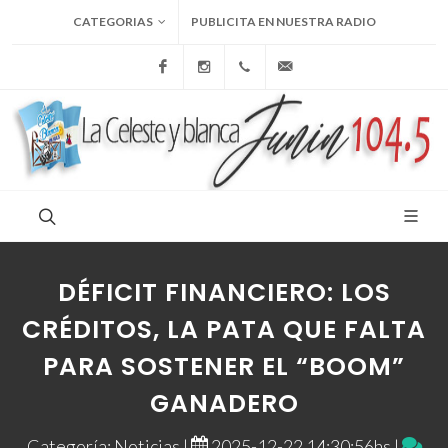
CATEGORIAS
PUBLICITA EN NUESTRA RADIO
Facebook
Instagram
+54 9 236 465-4833
folcemi1@gmail.com
DÉFICIT FINANCIERO: LOS
CRÉDITOS, LA PATA QUE FALTA
PARA SOSTENER EL “BOOM”
GANADERO
Categoría: Noticias |
2025-12-22 14:30:56hs |