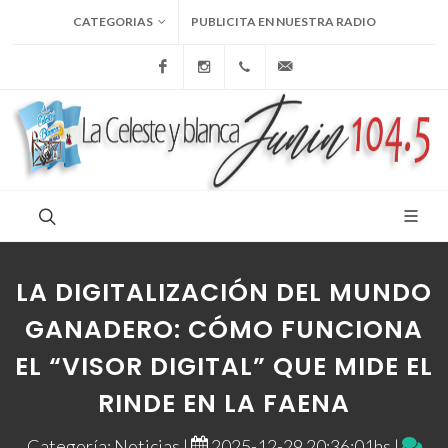
CATEGORIAS
PUBLICITA EN NUESTRA RADIO
Facebook
Instagram
+54 9 236 465-4833
folcemi1@gmail.com
LA DIGITALIZACIÓN DEL MUNDO
GANADERO: CÓMO FUNCIONA
EL “VISOR DIGITAL” QUE MIDE EL
RINDE EN LA FAENA
Categoría: Noticias |
2025-12-29 20:36:01hs |